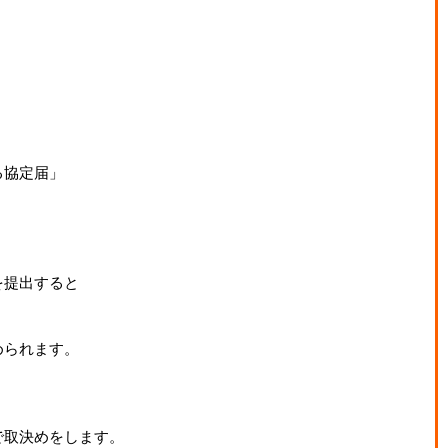
る協定届」
】
を提出すると
められます。
で取決めをします。