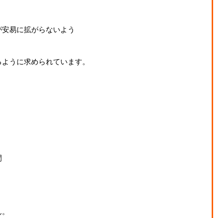
が安易に拡がらないよう
るように求められています。
間
ん。