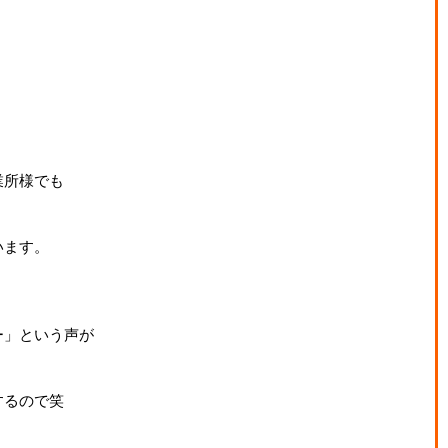
業所様でも
います。
ー」という声が
するので笑