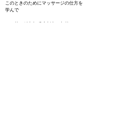
このときのためにマッサージの仕方を
学んで
マッサージをしてくださったり
足のマメを潰す方がいたり
料理をつくって提供してくださったり
様々な支援をしてくださいます。
とても人間力の高い方々のお力で
完歩させていただきました。