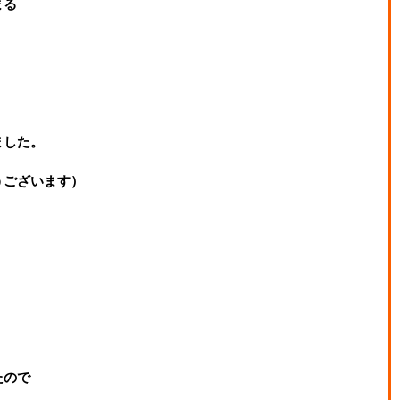
まる
ました。
うございます）
たので