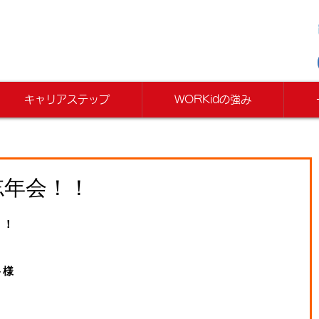
キャリアステップ
WORKidの強み
忘年会！！
！！
ト様