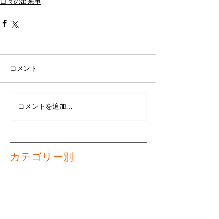
日々の出来事
コメント
コメントを追加…
カテゴリー別
日々の出来事
（83）
83件の記事
セミナー案内・開催報告
（26）
26件の記事
労働関連
（9）
9件の記事