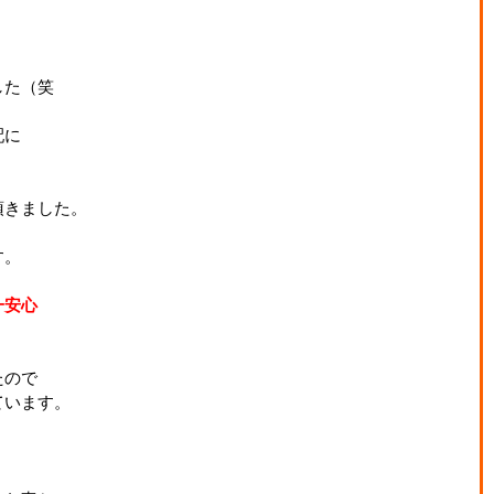
した（笑
配に
頂きました。
す。
一安心
たので
ています。