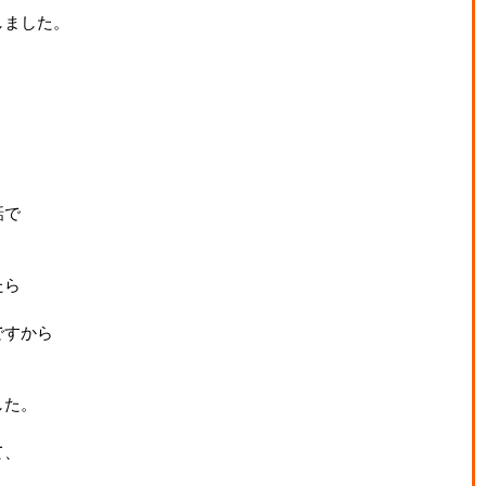
しました。
話で
たら
ですから
した。
て、