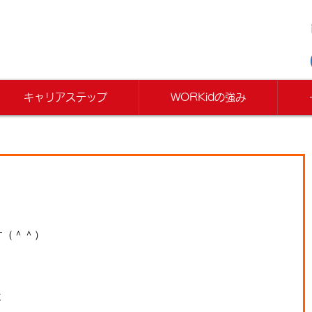
キャリアステップ
WORKidの強み
す（＾＾）
と