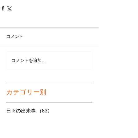
コメント
コメントを追加…
カテゴリー別
日々の出来事
（83）
83件の記事
セミナー案内・開催報告
（26）
26件の記事
労働関連
（9）
9件の記事
介護経営（法改正情報含む）
（7）
7件の記事