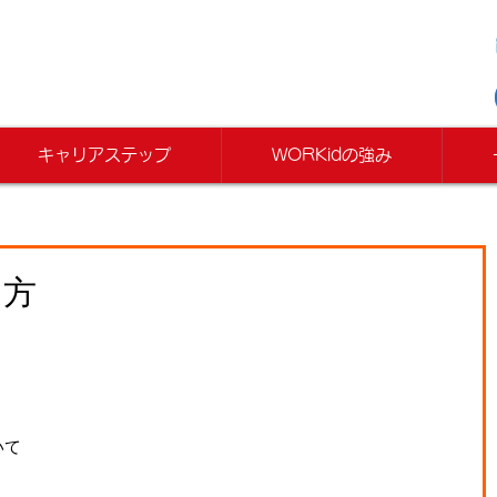
キャリアステップ
WORKidの強み
え方
いて