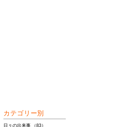
カテゴリー別
日々の出来事
（83）
83件の記事