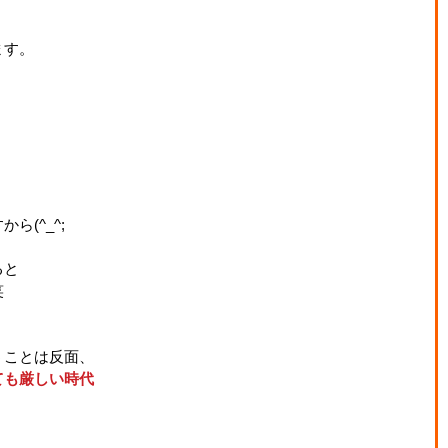
ます。
(^_^;
ると
笑
うことは反面、
ても厳しい時代