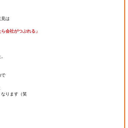
意見は
たら会社がつぶれる」
た。
ので
と
くなります（笑