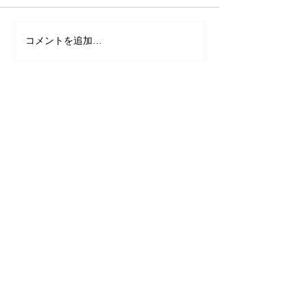
コメントを追加…
カテゴリー別
日々の出来事
（83）
83件の記事
セミナー案内・開催報告
（26）
26件の記事
労働関連
（9）
9件の記事
介護経営（法改正情報含む）
（7）
7件の記事
スタッフブログ
（114）
114件の記事
2019年11月
2019年10月
2019年9月
2019年8月