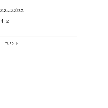
スタッフブログ
コメント
コメントを追加…
カテゴリー別
日々の出来事
（83）
83件の記事
セミナー案内・開催報告
（26）
26件の記事