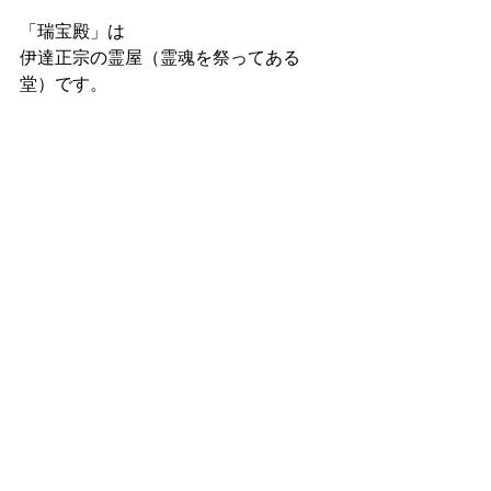
「瑞宝殿」は
伊達正宗の霊屋（霊魂を祭ってある
堂）です。