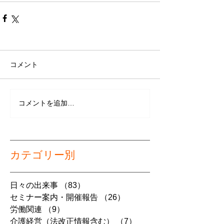
コメント
コメントを追加…
カテゴリー別
日々の出来事
（83）
83件の記事
セミナー案内・開催報告
（26）
26件の記事
労働関連
（9）
9件の記事
介護経営（法改正情報含む）
（7）
7件の記事