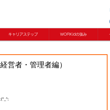
キャリアステップ
WORKidの強み
（経営者・管理者編）
_^;