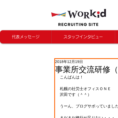
代表メッセージ
スタッフインタビュー
2018年12月19日
事業所交流研修
こんばんは！
札幌の社労士オフィスＯＮＥ
沢田です（＾＾）
うーん、ブログサボっていました(^
まだまだ修行が足りない・・・