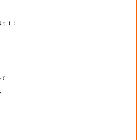
ます！！
って
る