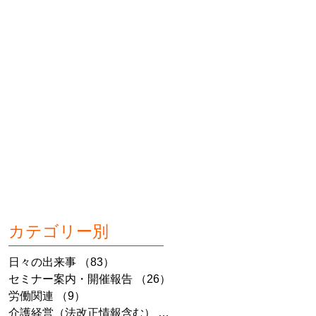
カテゴリー別
日々の出来事
（83）
83件の記事
セミナー案内・開催報告
（26）
26件の記事
労働関連
（9）
9件の記事
介護経営（法改正情報含む）
（7）
7件の記事