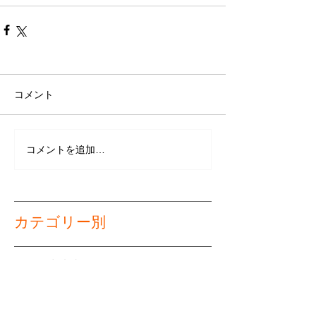
コメント
コメントを追加…
カテゴリー別
日々の出来事
（83）
83件の記事
セミナー案内・開催報告
（26）
26件の記事
労働関連
（9）
9件の記事
介護経営（法改正情報含む）
（7）
7件の記事