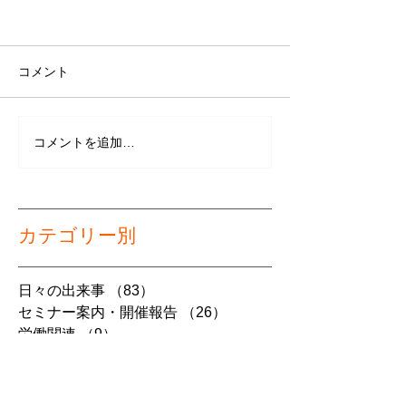
コメント
コメントを追加…
カテゴリー別
日々の出来事
（83）
83件の記事
セミナー案内・開催報告
（26）
26件の記事
労働関連
（9）
9件の記事
介護経営（法改正情報含む）
（7）
7件の記事
スタッフブログ
（114）
114件の記事