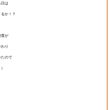
る日は
きるか！？
解度が
終わり
いたので
＾）