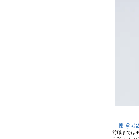
―働き始
前職までは
になりプラ