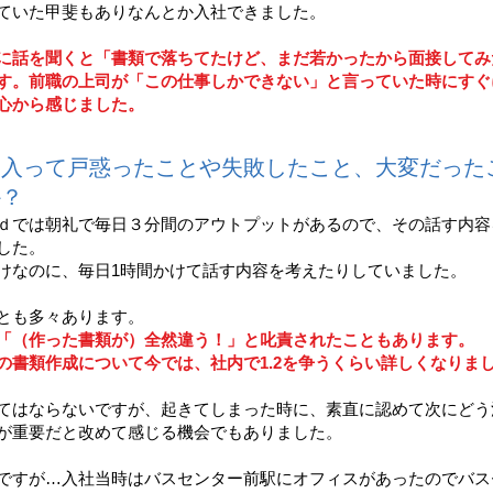
ていた甲斐もありなんとか入社できました。
に話を聞くと「書類で落ちてたけど、まだ若かったから面接してみ
す。
前職の上司が「この仕事しかできない」と言っていた時にすぐ
心から感じました。
に入って戸惑ったことや失敗したこと、大変だった
か？
ｄでは朝礼で毎日３分間のアウトプットがあるので、その話す内容
した。
けなのに、毎日1時間かけて話す内容を考えたりしていました。
とも多々あります。
「（作った書類が）全然違う！」と叱責されたこともあります。
の書類作成について今では、社内で1.2を争うくらい詳しくなりま
てはならないですが、起きてしまった時に、素直に認めて次にどう
が重要だと改めて感じる機会でもありました。
ですが…入社当時はバスセンター前駅にオフィスがあったのでバス