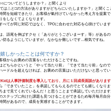
○○についてどうしますか？」と聞くより
いては△と□の方法がありますがどちらにいたしますか？」と聞くこ
時間を短縮できたり、お客様が氣付けていなかった考え方を提案で
りをしなくてよくなります。
すべてが同じ対応ではなく、TPOに合わせた対応を心掛けています
は、語尾を伸ばすクセ（「ありがとうございまーす」等）があるの
い切るようにしていますが、なかなか難しいです…根気ですね。
で嬉しかったことは何ですか？
客様からお褒めの言葉をいただけることですね。
はどちらかというと「やって当たり前」「できて当たり前」なので
ハードルを超えなければ、お褒めの言葉はいただけないと思ってい
RKidは人事評価制度を導入しており、月に１回成長面談があります
ら「できていたこと」を承認してもらえるのでとても嬉しくなりま
ろまで見てくれているんだ！と思うことまで承認していただけます
のステップに向けた課題も見つけることができるため毎月毎月自分
時間があるので、成長を実感することができます。