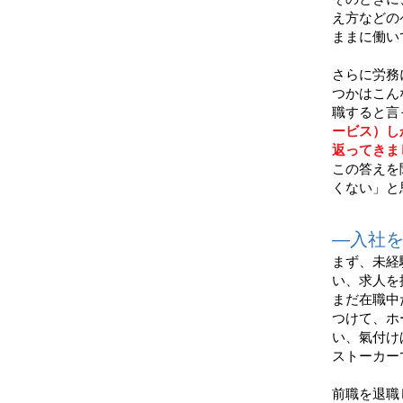
え方などの
ままに働い
さらに労務
つかはこん
職すると言
ービス）し
返ってきま
この答えを
くない」と
―入社
まず、未経
い、求人を
まだ在職中
つけて、ホ
い、氣付け
ストーカー
前職を退職