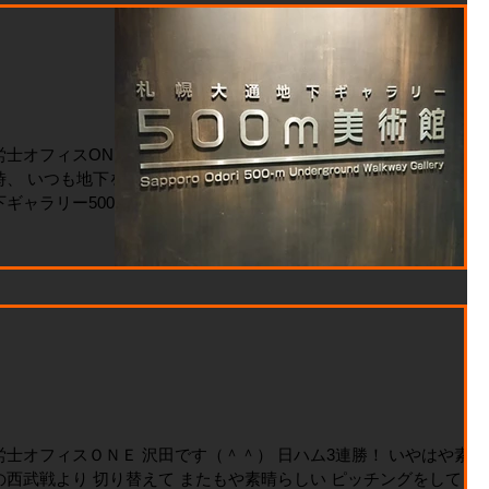
労士オフィスONE
時、 いつも地下を歩
ギャラリー500ｍ
ます。 定期的に作品
も、 飽きずに楽しく
士オフィスＯＮＥ 沢田です（＾＾） 日ハム3連勝！ いやはや素晴
の西武戦より 切り替えて またもや素晴らしい ピッチングをしてく