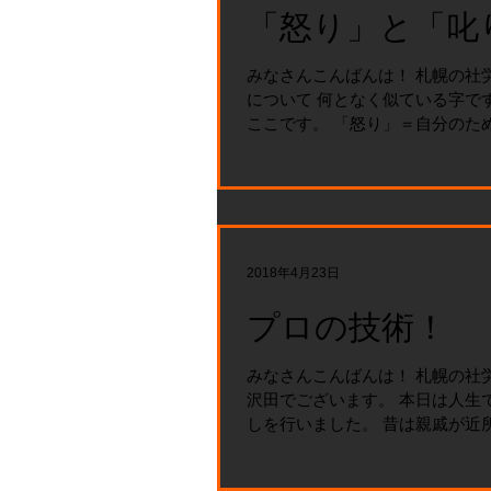
「怒り」と「叱
みなさんこんばんは！ 札幌の社
について 何となく似ている字で
ここです。 「怒り」＝自分のため
2018年4月23日
プロの技術！
みなさんこんばんは！ 札幌の社
沢田でございます。 本日は人生
しを行いました。 昔は親戚が近
れた引っ越しという一大行事です
っ越し屋さんに 頼む人が多いと