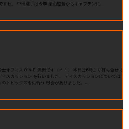
ですね。 中田選手は今季 栗山監督からキャプテンに...
士オフィスＯＮＥ 沢田です（＾＾） 本日は6時より打ち合せ その
ディスカッション を行いました。 ディスカッションについては 介
のトピックスを話合う 機会がありました。...