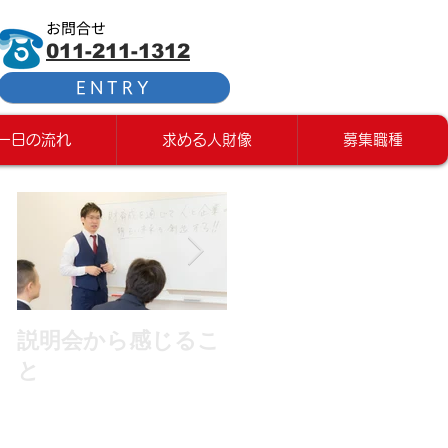
お問合せ
011-211-1312
ENTRY
一日の流れ
求める人財像
募集職種
説明会から感じるこ
今シーズン初観
と
戦！！