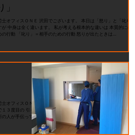
り」
労士オフィスＯＮＥ 沢田でございます。 本日は「怒り」と「叱り
すが 中身は全く違います。 私が考える根本的な違いは 本質的には
の行動 「叱り」＝相手のための行動 怒りが出たときは...
労士オフィスＯＮＥ
で１３度目の 引っ越
所の人が手伝って く
が いまはプロの引
感じています。 親戚