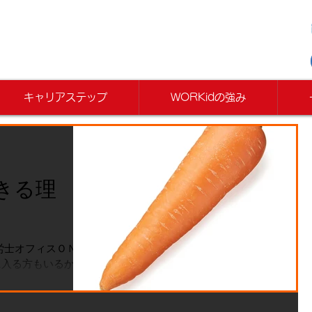
キャリアステップ
WORKidの強み
きる理
労士オフィスＯＮＥ
に入る方もいるかと
 ようと追い込んで
 私がそうです（笑
予定が入っており、