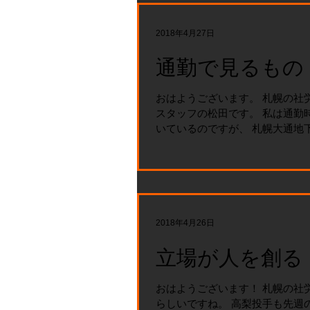
朝から動き回って...
2018年4月27日
通勤で見るもの
おはようございます。 札幌の社
スタッフの松田です。 私は通勤
いているのですが、 札幌大通地下
美術館の作品を 楽しみにしてい
が変わるので、 毎日往復歩いて
通勤できています。...
2018年4月26日
立場が人を創る
おはようございます！ 札幌の社労
らしいですね。 高梨投手も先週