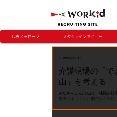
代表メッセージ
スタッフインタビュー
2018年4月27日
介護現場の「で
由」を考える
みなさんこんばんは！ 札幌の社
沢田です（＾＾） 明日からGW
思いますので、本日仕事を片付け
いる方も いらっしゃいますね。
さて、本日は朝から４件ほどの 