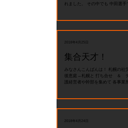
れました。 その中でも 中田選手
2018年4月25日
集合天才！
みなさんこんばんは！ 札幌の社労
後恵庭→札幌と 打ち合せ ＆ 
護経営者や幹部を集めて 各事業所
2018年4月24日