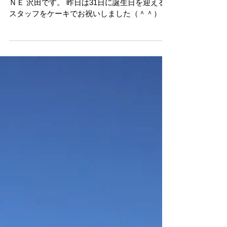
ロースイーツ
おはようございます。 札幌の社労士オフィスＯ
ＮＥ 沢田です。 昨日は31日に誕生日を迎える
スタッフをケーキでお祝いしました（＾＾） ＜
写真＞この人の誕生日は１２月です。 ＜写真＞
コチラが本物の主役です。おめでとう！！ ＜写
真＞左の人が今回の主役 何度もいいますが右
の人は１...