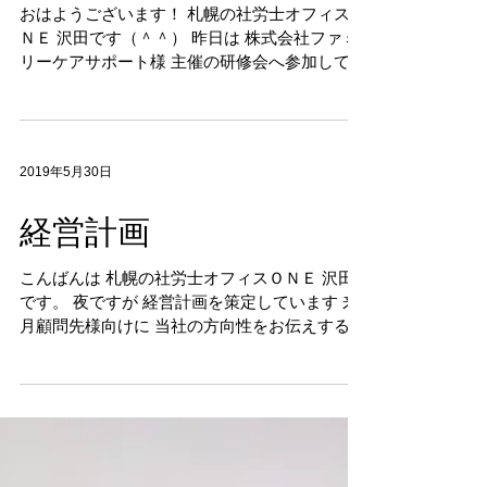
質
おはようございます！ 札幌の社労士オフィスＯ
ＮＥ 沢田です（＾＾） 昨日は 株式会社ファミ
リーケアサポート様 主催の研修会へ参加してき
ました。 テーマは 自立支援型ケアプランを考
える 講師は株式会社楓の風 代表の小室貴之さ
んでした。 ＜写真＞小室代表です。...
2019年5月30日
経営計画
こんばんは 札幌の社労士オフィスＯＮＥ 沢田
です。 夜ですが 経営計画を策定しています 来
月顧問先様向けに 当社の方向性をお伝えする
機会があるのですが そこに向けて 元々ある経
営計画を いかに分かりやすく 伝わりやすく 表
現するか？ 腕の見せ所です。 まずは一番のポ
イント...