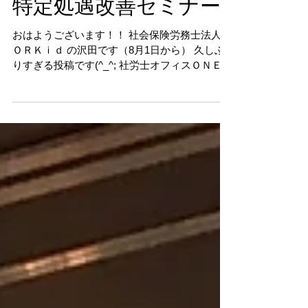
2019年7月29日
特定処遇改善セミナー
おはようございます！！ 社会保険労務士法人Ｗ
ＯＲＫｉｄ の沢田です（8月1日から） 久しぶ
りすぎる投稿です(^_^; 社労士オフィスＯＮＥと
しての 日数も残り３日ということで 個人的に
は色々と 感慨深いものがありますが 前進ある
のみです！ さて、先日は...